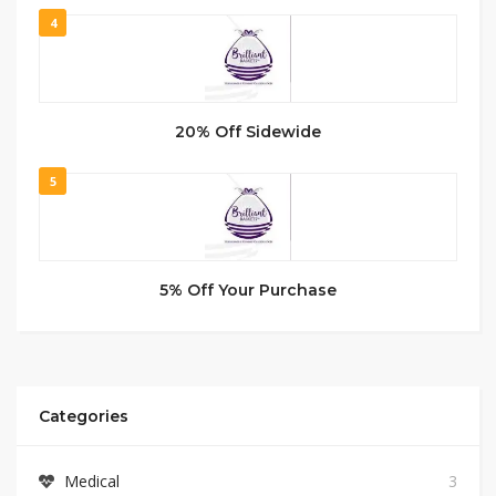
4
20% Off Sidewide
5
5% Off Your Purchase
Categories
Medical
3