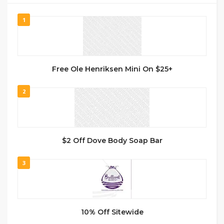
1
Free Ole Henriksen Mini On $25+
2
$2 Off Dove Body Soap Bar
3
10% Off Sitewide