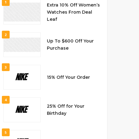
1
Extra 10% Off Women’s
Watches From Deal
Leaf
2
Up To $600 Off Your
Purchase
3
15% Off Your Order
4
25% Off for Your
Birthday
5